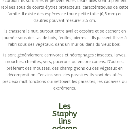
scorpion. Ils sont ailés et peuvent voler. Leurs ailes sont triplement
repliées sous de courts élytres
protecteurs, caractéristiques de cette
famille
. Il existe des espèces de toute petite taille (0,5 mm) et
d’autres pouvant mesurer 3,5 cm.
Ils chassent la nuit, surtout entre avril et octobre et se cachent en
journée sous des tas de bois, feuilles, pierres… Ils passent l’hiver à
l’abri sous des végétaux, dans un mur ou dans du vieux bois.
Ils sont généralement carnivores et nécrophages : insectes, larves,
mouches, chenilles, vers, pucerons ou encore cariens. D’autres,
préfèrent des mousses, des champignons ou des végétaux en
décomposition. Certains sont des parasites. Ils sont des alliés
précieux multifonctions qui nettoient les parasites, les cadavres ou
excréments.
Les
Staphy
lins
odoran